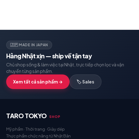
🇯🇵 MADE IN JAPAN
Hàng Nhật xịn — ship về tận tay
Chủ shop sống & làm việc tại Nhật, trực tiếp chọn lọc và vận
chuyển từng sản phẩm.
Xem tất cả sản phẩm →
🏷️ Sales
TARO TOKYO
SHOP
Mỹ phẩm · Thời trang · Giày dép
Thực phẩm chức năng từ Nhật Bản