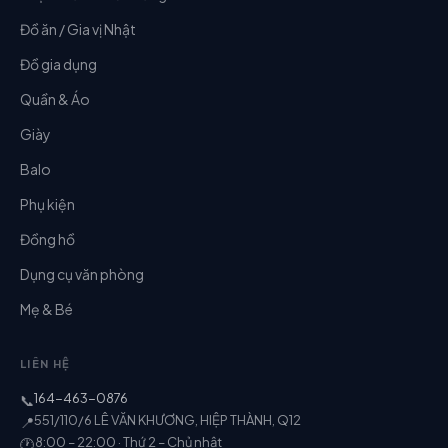
Đồ ăn / Gia vị Nhật
Đồ gia dụng
Quần & Áo
Giày
Balo
Phụ kiện
Đồng hồ
Dụng cụ văn phòng
Mẹ & Bé
LIÊN HỆ
164-463-0876
📞
551/110/6 LÊ VĂN KHƯƠNG, HIỆP THÀNH, Q12
📍
8:00 – 22:00 · Thứ 2 – Chủ nhật
🕐