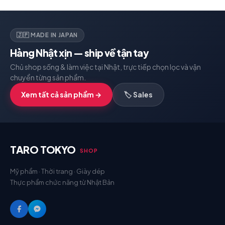
🇯🇵 MADE IN JAPAN
Hàng Nhật xịn — ship về tận tay
Chủ shop sống & làm việc tại Nhật, trực tiếp chọn lọc và vận
chuyển từng sản phẩm.
Xem tất cả sản phẩm →
🏷️ Sales
TARO TOKYO
SHOP
Mỹ phẩm · Thời trang · Giày dép
Thực phẩm chức năng từ Nhật Bản