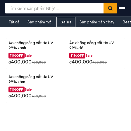
Tất cả
Sản phẩm mới
Sales
Sản phẩm bán chạy
Best
Áo chống nắng cắt tia UV
Áo chống nắng cắt tia UV
NEW
NEW
99% xanh
99% đỏ
11%OFF
11%OFF
Sale
Sale
400,000
400,000
đ
đ
450,000
450,000
Áo chống nắng cắt tia UV
NEW
99% xám
11%OFF
Sale
400,000
đ
450,000